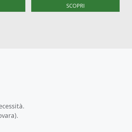
SCOPRI
ecessità.
ovara).