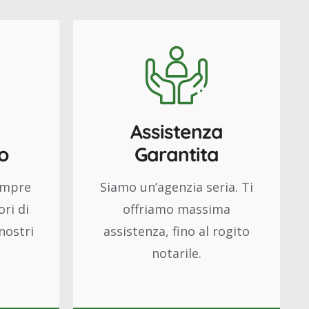
n
Assistenza
o
Garantita
empre
Siamo un’agenzia seria.
Ti
ri di
offriamo massima
 nostri
assistenza, fino al rogito
notarile.