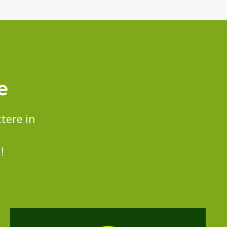
e
tere in
!